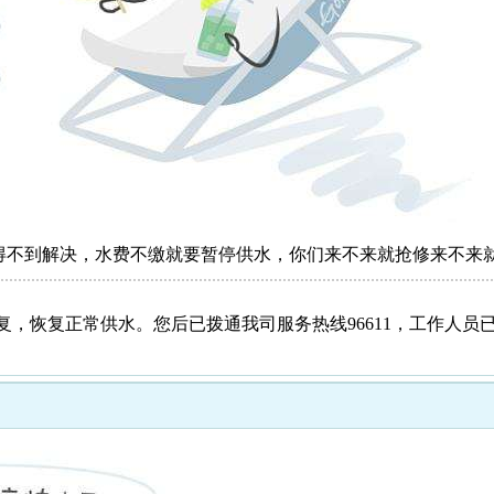
得不到解决，水费不缴就要暂停供水，你们来不来就抢修来不来
复，恢复正常供水。您后已拨通我司服务热线96611，工作人