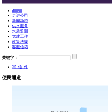
d8898
走进公司
新闻动态
供水服务
水质监测
党建工作
政策法规
客服信箱
关键字：
写 信 件
便民通道