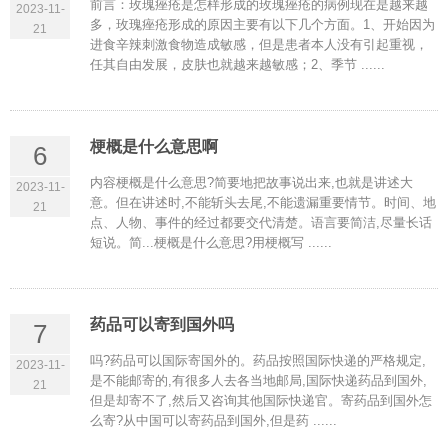
前言：玫瑰痤疮是怎样形成的玫瑰痤疮的病例现在是越来越
2023-11-
多，玫瑰痤疮形成的原因主要有以下几个方面。1、开始因为
21
进食辛辣刺激食物造成敏感，但是患者本人没有引起重视，
任其自由发展，皮肤也就越来越敏感；2、季节 ......
梗概是什么意思啊
6
内容梗概是什么意思?简要地把故事说出来,也就是讲述大
2023-11-
意。但在讲述时,不能斩头去尾,不能遗漏重要情节。时间、地
21
点、人物、事件的经过都要交代清楚。语言要简洁,尽量长话
短说。简...梗概是什么意思?用梗概写 ......
药品可以寄到国外吗
7
吗?药品可以国际寄国外的。药品按照国际快递的严格规定,
2023-11-
是不能邮寄的,有很多人去各当地邮局,国际快递药品到国外,
21
但是却寄不了,然后又咨询其他国际快递官。寄药品到国外怎
么寄?从中国可以寄药品到国外,但是药 ......