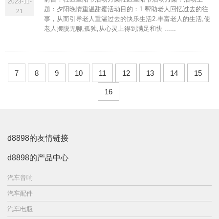
2023-11-
题：夕阳晚情重温甜蜜活动目的：1.帮助老人回忆过去的往
21
事，从而引导老人重温过去的快乐生活2.丰富老人的生活,使
老人摆脱无聊,孤独,从心灵上得到满足和快 ......
7
8
9
10
11
12
13
14
15
16
d8898的友情链接
d8898的产品中心
汽车音响
汽车配件
汽车电瓶