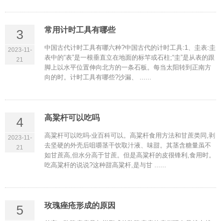
常用计时工具有哪些
3
中国古代计时工具有哪六种?中国古代的计时工具:1、圭表:圭
2023-11-
表中的“表”是一根垂直立在地面的标竿或石柱;“圭”是从表的跟
21
脚上以水平位置伸向北方的一条石板。每当太阳转到正南方
向的时。计时工具有哪些?沙漏、 ......
高粱杆可以吃吗
4
高粱杆可以吃吗-业百科可以。高粱杆食用方法和甘蔗类同,剥
2023-11-
去坚硬的外壳后咀嚼茎干饮取汁液、味甜。其茎含糖量虽不
21
如甘蔗高,但水分高于甘蔗。但是高粱杆的皮很锋利,食用时。
吃高粱杆的说说?这种甜高粱杆,是与甘 ......
玫瑰痤疮形成的原因
5