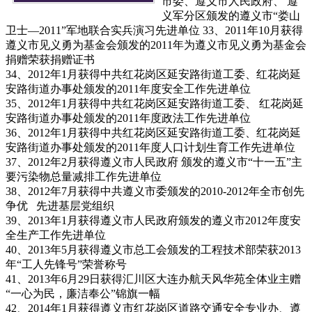
市委、遵义市人民政府、 遵
义军分区颁发的遵义市“娄山
卫士—2011”军地联合实兵演习先进单位 33、2011年10月获得
遵义市见义勇为基金会颁发的2011年为遵义市见义勇为基金会
捐赠荣获捐赠证书
34、2012年1月获得中共红花岗区延安路街道工委、红花岗延
安路街道办事处颁发的2011年度安全工作先进单位
35、2012年1月获得中共红花岗区延安路街道工委、 红花岗延
安路街道办事处颁发的2011年度政法工作先进单位
36、2012年1月获得中共红花岗区延安路街道工委、红花岗延
安路街道办事处颁发的2011年度人口计划生育工作先进单位
37、2012年2月获得遵义市人民政府 颁发的遵义市“十一五”主
要污染物总量减排工作先进单位
38、2012年7月获得中共遵义市委颁发的2010-2012年全市创先
争优 先进基层党组织
39、2013年1月获得遵义市人民政府颁发的遵义市2012年度安
全生产工作先进单位
40、2013年5月获得遵义市总工会颁发的工程技术部荣获2013
年“工人先锋号”荣誉称号
41、2013年6月29日获得汇川区大连办航天风华苑全体业主赠
“一心为民，廉洁奉公”锦旗一幅
42、2014年1月获得遵义市红花岗区道路交通安全专业办、遵