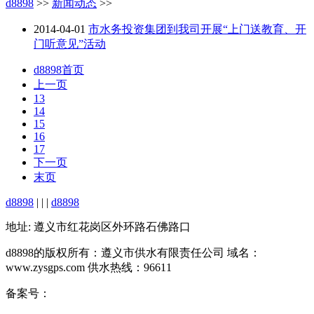
d8898
>>
新闻动态
>>
2014-04-01
市水务投资集团到我司开展“上门送教育、开
门听意见”活动
d8898首页
上一页
13
14
15
16
17
下一页
末页
d8898
| | |
d8898
地址: 遵义市红花岗区外环路石佛路口
d8898的版权所有：遵义市供水有限责任公司 域名：
www.zysgps.com 供水热线：96611
备案号：