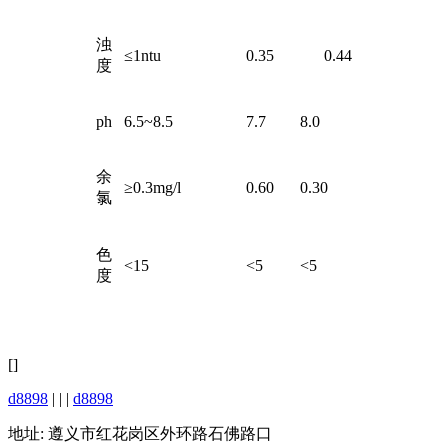
浊
≤1ntu
0.35
0.44
度
ph
6.5~8.5
7.7
8.0
余
≥0.3mg/l
0.60
0.30
氯
色
<15
<5
<5
度
[]
d8898
| | |
d8898
地址: 遵义市红花岗区外环路石佛路口