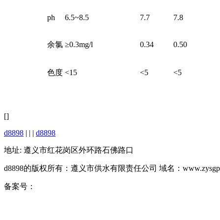
ph
6.5~8.5
7.7
7.8
余氯
≥0.3mg/l
0.34
0.50
色度
<15
<5
<5
[]
d8898
| | |
d8898
地址: 遵义市红花岗区外环路石佛路口
d8898的版权所有：遵义市供水有限责任公司 域名：www.zysgps.
备案号：