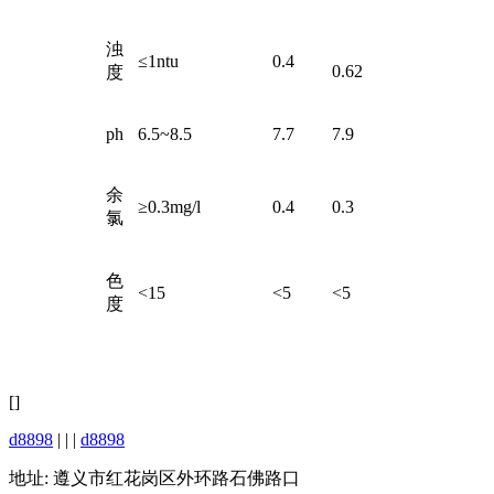
浊
≤1ntu
0.4
0.62
度
ph
6.5~8.5
7.7
7.9
余
≥0.3mg/l
0.4
0.3
氯
色
<15
<5
<5
度
[]
d8898
| | |
d8898
地址: 遵义市红花岗区外环路石佛路口