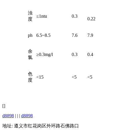
浊
≤1ntu
0.3
0.22
度
ph
6.5~8.5
7.6
7.9
余
≥0.3mg/l
0.3
0.4
氯
色
<15
<5
<5
度
[]
d8898
| | |
d8898
地址: 遵义市红花岗区外环路石佛路口