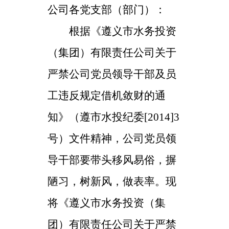
公司各党支部（部门）：
根据《遵义市水务投资
（集团）有限责任公司关于
严禁公司党员领导干部及员
工违反规定借机敛财的通
知》（遵市水投纪委
[2014]3
号）文件精神，公司党员领
导干部要带头移风易俗，摒
陋习，树新风，做表率。现
将《遵义市水务投资（集
团）有限责
任公司关于严禁