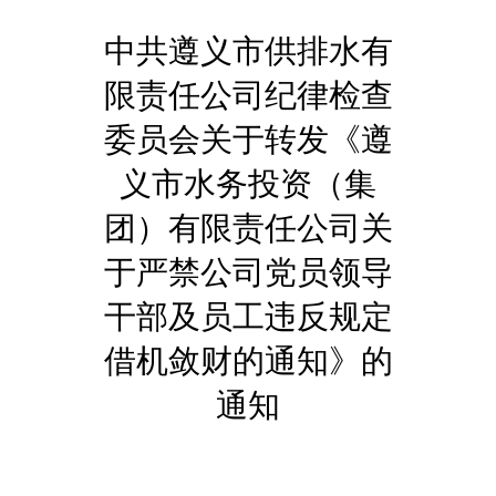
中共遵义市供排水有
限责任公司纪律检查
委员会关于转发《遵
义市水务投资（集
团）有限责任公司关
于严禁公司党员领导
干部及员工违反规定
借机敛财的通知》的
通知