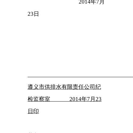
2014
年
7
月
23
日
遵义市供排水有限责任公司纪
检监察室
2014
年
7
月
23
日
印