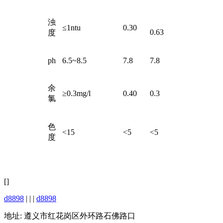
浊
≤1ntu
0.30
0.63
度
ph
6.5~8.5
7.8
7.8
余
≥0.3mg/l
0.40
0.3
氯
色
<15
<5
<5
度
[]
d8898
| | |
d8898
地址: 遵义市红花岗区外环路石佛路口