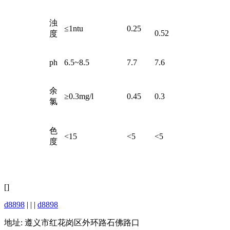
浊
≤1ntu
0.25
0.52
度
ph
6.5~8.5
7.7
7.6
余
≥0.3mg/l
0.45
0.3
氯
色
<15
<5
<5
度
[]
d8898
| | |
d8898
地址: 遵义市红花岗区外环路石佛路口