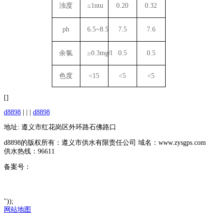
浊度
≤1ntu
0.20
0.32
ph
6.5~8.5
7.5
7.6
余氯
≥0.3mg/l
0.5
0.5
色度
<15
<5
<5
[]
d8898
| | |
d8898
地址: 遵义市红花岗区外环路石佛路口
d8898的版权所有：遵义市供水有限责任公司 域名：www.zysgps.com
供水热线：96611
备案号：
"));
网站地图