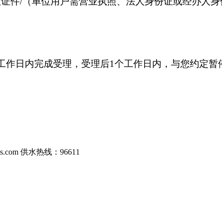
效证件
/（单位用户需营业执照、法人身份证或经办人身
个工作日内完成受理，受理后1个工作日内，与您约定暂
com 供水热线：96611