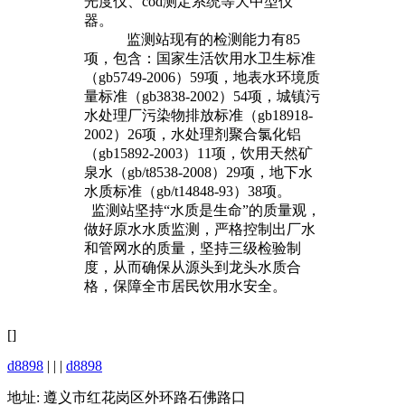
光度仪、cod测定系统等大中型仪
器。
监测站现有的检测能力有85
项，包含：国家生活饮用水卫生标准
（gb5749-2006）59项，地表水环境质
量标准（gb3838-2002）54项，城镇污
水处理厂污染物排放标准（gb18918-
2002）26项，水处理剂聚合氯化铝
（gb15892-2003）11项，饮用天然矿
泉水（gb/t8538-2008）29项，地下水
水质标准（gb/t14848-93）38项。
监测站坚持“水质是生命”的质量观，
做好原水水质监测，严格控制出厂水
和管网水的质量，坚持三级检验制
度，从而确保从源头到龙头水质合
格，保障全市居民饮用水安全。
[]
d8898
| | |
d8898
地址: 遵义市红花岗区外环路石佛路口