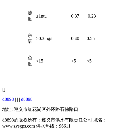
浊
≤1ntu
0.37
0.23
度
余
≥0.3mg/l
0.40
0.55
氯
色
<15
<5
<5
度
[]
d8898
| | |
d8898
地址: 遵义市红花岗区外环路石佛路口
d8898的版权所有：遵义市供水有限责任公司 域名：
www.zysgps.com 供水热线：96611