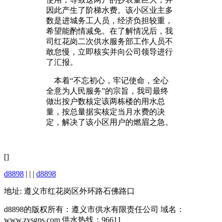
因此产生了阶梯水费。该小区业主多
数是进城务工人员，经济负担较重，
希望能酌情减免。在了解情况后，我
司红花岗二次供水服务部工作人员不
敢怠慢，立即核实并向公司领导进行
了汇报。
本着“不忘初心，牢记使命，全心
全意为人民服务”的宗旨，我司最终
做出按户数核定该两栋楼的用水总
量，按总量据实核定当月水费的决
定，解决了该小区用户的燃眉之急。
[]
d8898
| | |
d8898
地址: 遵义市红花岗区外环路石佛路口
d8898的版权所有：遵义市供水有限责任公司 域名：
www.zysgps.com 供水热线：96611