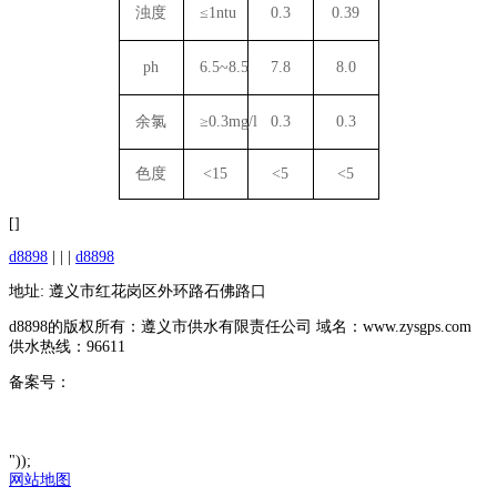
浊度
≤1ntu
0.3
0.39
ph
6.5~8.5
7.8
8.0
余氯
≥0.3mg/l
0.3
0.3
色度
<15
<5
<5
[]
d8898
| | |
d8898
地址: 遵义市红花岗区外环路石佛路口
d8898的版权所有：遵义市供水有限责任公司 域名：www.zysgps.com
供水热线：96611
备案号：
"));
网站地图