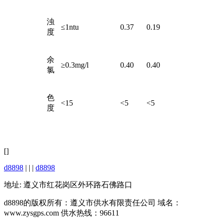
浊
≤1ntu
0.37
0.19
度
余
≥0.3mg/l
0.40
0.40
氯
色
<15
<5
<5
度
[]
d8898
| | |
d8898
地址: 遵义市红花岗区外环路石佛路口
d8898的版权所有：遵义市供水有限责任公司 域名：
www.zysgps.com 供水热线：96611