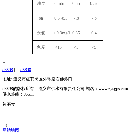
浊度
≤1ntu
0.35
0.37
ph
6.5~8.5
7.8
7.8
余氯
≥0.3mg/l
0.35
0.4
色度
<15
<5
<5
[]
d8898
| | |
d8898
地址: 遵义市红花岗区外环路石佛路口
d8898的版权所有：遵义市供水有限责任公司 域名：www.zysgps.com
供水热线：96611
备案号：
"));
网站地图