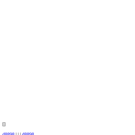
[]
d8898
| | |
d8898