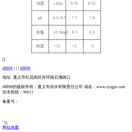
浊度
≤1ntu
0.35
0.52
ph
6.5~8.5
7.7
7.8
余氯
≥0.3mg/l
0.3
0.3
色度
<15
<5
<5
[]
d8898
| | |
d8898
地址: 遵义市红花岗区外环路石佛路口
d8898的版权所有：遵义市供水有限责任公司 域名：www.zysgps.com
供水热线：96611
备案号：
"));
网站地图