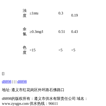
浊
≤1ntu
0.3
0.19
度
余
≥0.3mg/l
0.51
0.43
氯
色
<15
<5
<5
度
[]
d8898
| | |
d8898
地址: 遵义市红花岗区外环路石佛路口
d8898的版权所有：遵义市供水有限责任公司 域名：
www.zysgps.com 供水热线：96611