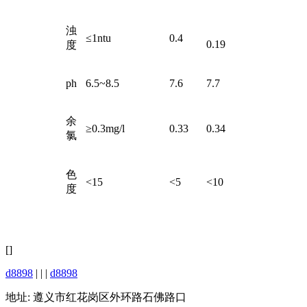
浊
≤1ntu
0.4
0.19
度
ph
6.5~8.5
7.6
7.7
余
≥0.3mg/l
0.33
0.34
氯
色
<15
<5
<10
度
[]
d8898
| | |
d8898
地址: 遵义市红花岗区外环路石佛路口