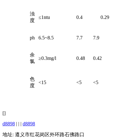
浊
≤1ntu
0.4
0.29
度
ph
6.5~8.5
7.7
7.9
余
≥0.3mg/l
0.48
0.42
氯
色
<15
<5
<5
度
[]
d8898
| | |
d8898
地址: 遵义市红花岗区外环路石佛路口